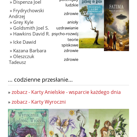
» Dispenza Joel
ludzkie
» Frydrychowski
zdrowie
Andrzej
» Grey Kyle
anioły
» Goldsmith Joel S.
uzdrawianie
» Hawkins David R.
psycho-rozwój
teorie
» Icke Dawid
spiskowe
» Kazana Barbara
zdrowie
» Oleszczuk
zdrowie
Tadeusz
... codzienne przesłanie...
»
zobacz - Karty Anielskie - wsparcie każdego dnia
»
zobacz - Karty Wyroczni