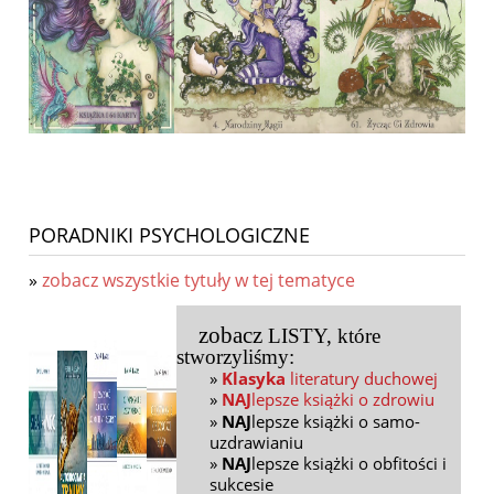
PORADNIKI PSYCHOLOGICZNE
»
zobacz wszystkie tytuły w tej tematyce
zobacz
LISTY
, które
stworzyliśmy:
»
Klasyka
literatury duchowej
»
NAJ
lepsze książki o zdrowiu
»
NAJ
lepsze książki o samo-
uzdrawianiu
»
NAJ
lepsze książki o obfitości i
sukcesie