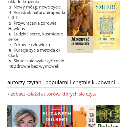
układu krążenia
Nowy mózg, nowe życie
3
Poradnik naturoterapeutki
4
I. II. III
Przywracanie zdrowia
5
Hawkins
Ludzkie serce, kosmiczne
6
serce
Zdrowie człowieka
7
Kuracja życia metodą dr
8
Clark
Skutecznie wyleczyć covid
9
Zdrowie bez wymówek
10
autorzy czytani, popularni i chętnie kupowani...
»
zobacz książki autorów, których się czyta