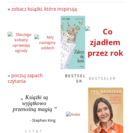
»
zobacz książki, które inspirują
»
poczuj zapach
B E S T S E L
B E S T S E L E R
czytania
E R
„
Książki są
wyjątkowo
przenośną magią
”
-
Stephen King
C Y T A T