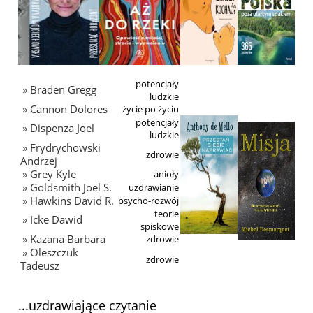
potencjały
» Braden Gregg
ludzkie
» Cannon Dolores
życie po życiu
potencjały
» Dispenza Joel
ludzkie
» Frydrychowski
zdrowie
Andrzej
» Grey Kyle
anioły
» Goldsmith Joel S.
uzdrawianie
» Hawkins David R.
psycho-rozwój
teorie
» Icke Dawid
spiskowe
» Kazana Barbara
zdrowie
» Oleszczuk
zdrowie
Tadeusz
...uzdrawiające czytanie