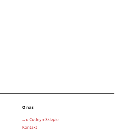
O nas
... o CudnymSklepie
Kontakt
___________