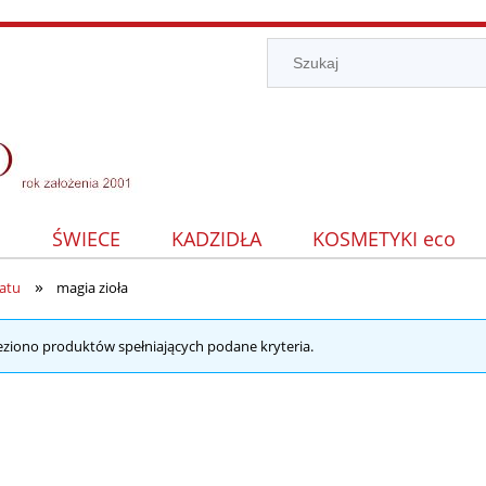
I
ŚWIECE
KADZIDŁA
KOSMETYKI eco
»
atu
magia zioła
eziono produktów spełniających podane kryteria.