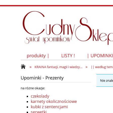
produkty |
LISTY !
| UPOMINK
»
»
KRAINA fantazji, magii i wiedzy...
|| według tem
Upominki - Prezenty
Nie znal
na różne okazje:
czekolady
karnety okolicznościowe
kubki z sentencjami
serwetki