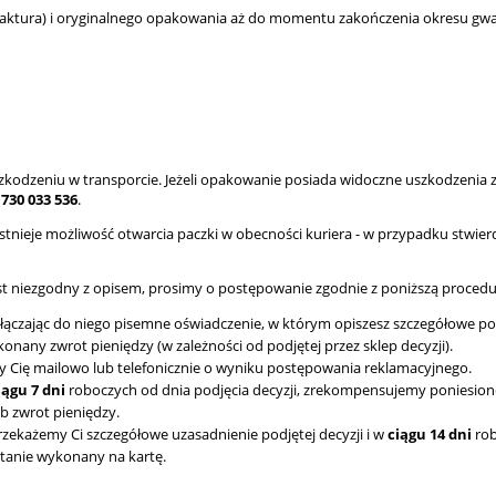
ktura) i oryginalnego opakowania aż do momentu zakończenia okresu gwa
szkodzeniu w transporcie. Jeżeli opakowanie posiada widoczne uszkodzenia 
:
730 033 536
.
tnieje możliwość otwarcia paczki w obecności kuriera - w przypadku stwierd
jest niezgodny z opisem, prosimy o postępowanie zgodnie z poniższą proced
ołączając do niego pisemne oświadczenie,
w którym opiszesz szczegółowe po
nany zwrot pieniędzy (w zależności od podjętej przez sklep decyzji).
 Cię mailowo lub telefonicznie o wyniku postępowania reklamacyjnego.
iągu 7 dni
roboczych od dnia podjęcia decyzji, zrekompensujemy poniesion
b zwrot pieniędzy.
rzekażemy Ci szczegółowe uzasadnienie podjętej decyzji i w
ciągu 14 dni
rob
stanie wykonany na kartę.