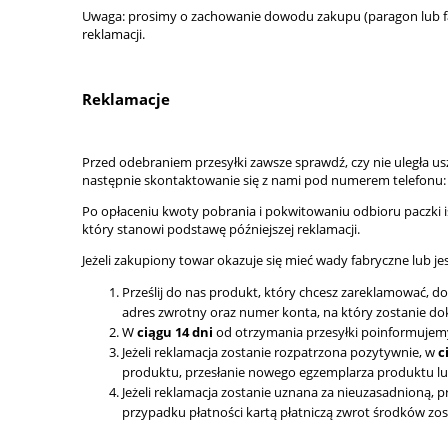
Uwaga: prosimy o zachowanie dowodu zakupu (paragon lub fa
reklamacji.
Reklamacje
Przed odebraniem przesyłki zawsze sprawdź, czy nie uległa u
następnie skontaktowanie się z nami pod numerem telefonu
Po opłaceniu kwoty pobrania i pokwitowaniu odbioru paczki is
który stanowi podstawę późniejszej reklamacji.
Jeżeli zakupiony towar okazuje się mieć wady fabryczne lub 
Prześlij do nas produkt, który chcesz zareklamować, d
adres zwrotny oraz numer konta, na który zostanie doko
W
ciągu 14 dni
od otrzymania przesyłki poinformujemy
Jeżeli reklamacja zostanie rozpatrzona pozytywnie, w
c
produktu, przesłanie nowego egzemplarza produktu lu
Jeżeli reklamacja zostanie uznana za nieuzasadnioną, p
przypadku płatności kartą płatniczą zwrot środków zo