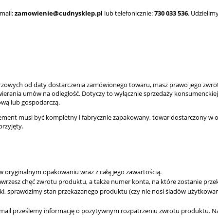
mail:
zamowienie@cudnysklep.pl
lub telefonicznie:
730 033 536
. Udzieli
darzowych od daty dostarczenia zamówionego towaru, masz prawo jego zwr
rania umów na odległość. Dotyczy to wyłącznie sprzedaży konsumenckiej, a 
ową lub gospodarczą.
lement musi być kompletny i fabrycznie zapakowany, towar dostarczony w
rzyjęty.
w oryginalnym opakowaniu wraz z całą jego zawartością.
awrzesz chęć zwrotu produktu, a także numer konta, na które zostanie prze
i, sprawdzimy stan przekazanego produktu (czy nie nosi śladów użytkowania,
 email prześlemy informację o pozytywnym rozpatrzeniu zwrotu produktu. 