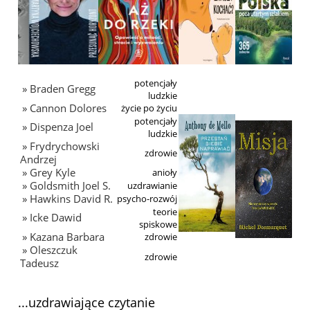
potencjały
» Braden Gregg
ludzkie
» Cannon Dolores
życie po życiu
potencjały
» Dispenza Joel
ludzkie
» Frydrychowski
zdrowie
Andrzej
» Grey Kyle
anioły
» Goldsmith Joel S.
uzdrawianie
» Hawkins David R.
psycho-rozwój
teorie
» Icke Dawid
spiskowe
» Kazana Barbara
zdrowie
» Oleszczuk
zdrowie
Tadeusz
...uzdrawiające czytanie