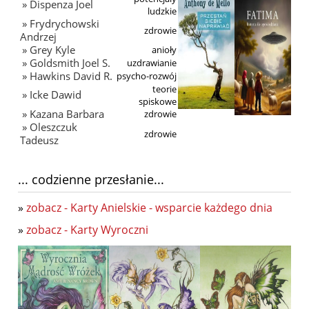
» Dispenza Joel
ludzkie
» Frydrychowski
zdrowie
Andrzej
» Grey Kyle
anioły
» Goldsmith Joel S.
uzdrawianie
» Hawkins David R.
psycho-rozwój
teorie
» Icke Dawid
spiskowe
» Kazana Barbara
zdrowie
» Oleszczuk
zdrowie
Tadeusz
... codzienne przesłanie...
»
zobacz - Karty Anielskie - wsparcie każdego dnia
»
zobacz - Karty Wyroczni