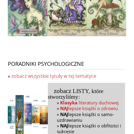
PORADNIKI PSYCHOLOGICZNE
»
zobacz wszystkie tytuły w tej tematyce
zobacz
LISTY
, które
stworzyliśmy:
»
Klasyka
literatury duchowej
»
NAJ
lepsze książki o zdrowiu
»
NAJ
lepsze książki o samo-
uzdrawianiu
»
NAJ
lepsze książki o obfitości i
sukcesie