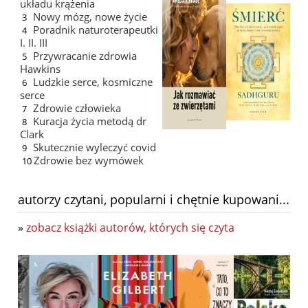
układu krążenia
Nowy mózg, nowe życie
3
Poradnik naturoterapeutki
4
I. II. III
Przywracanie zdrowia
5
Hawkins
Ludzkie serce, kosmiczne
6
serce
Zdrowie człowieka
7
Kuracja życia metodą dr
8
Clark
Skutecznie wyleczyć covid
9
Zdrowie bez wymówek
10
autorzy czytani, popularni i chętnie kupowani...
»
zobacz książki autorów, których się czyta