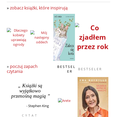
»
zobacz książki, które inspirują
»
poczuj zapach
B E S T S E L
B E S T S E L E R
czytania
E R
„
Książki są
wyjątkowo
przenośną magią
”
-
Stephen King
C Y T A T